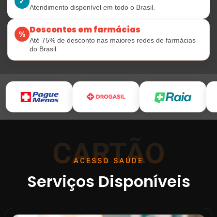
✓
Atendimento disponível em todo o Brasil.
Descontos em farmácias
%
Até 75% de desconto nas maiores redes de farmácias
do Brasil.
CARTÃO
ACESSO SAÚDE
Serviços Disponíveis