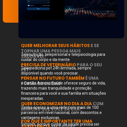
QUER MELHORAR SEUS HÁBITOS
E SE
TORNAR UMA PESSOA MAIS
Telenutrição, telepersonal e telepsicologia para
SAUDÁVEL?
cuidar do corpo e da mente.
PRECISA DE VETERINÁRIO
PARA O SEU
Telemedicina pet 24h ilimitada, sempre
PET?
disponível quando você precisar.
PENSAR NO FUTURO TAMBÉM
É UMA
FORMA DE CUIDAR
o Cartão Acesso Saúde oferece seguro de vida,
trazendo mais tranquilidade e proteção
financeira para você e sua família em situações
inesperadas.
QUER ECONOMIZAR NO DIA A DIA
COM
Tenha acesso a uma rede com mais de 100
MARCAS QUE VOCÊ JÁ USA?
parceiros em nível nacional, com descontos e
vantagens exclusivas.
POR QUE É IMPORTANTE TER UMA
Simples: porque cuidar da saúde precisa ser
ASSISTÊNCIA
EM SAÚDE?